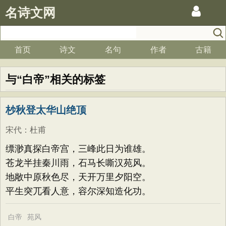
名诗文网
首页
诗文
名句
作者
古籍
与“白帝”相关的标签
杪秋登太华山绝顶
宋代
：
杜甫
缥渺真探白帝宫，三峰此日为谁雄。
苍龙半挂秦川雨，石马长嘶汉苑风。
地敞中原秋色尽，天开万里夕阳空。
平生突兀看人意，容尔深知造化功。
白帝
苑风