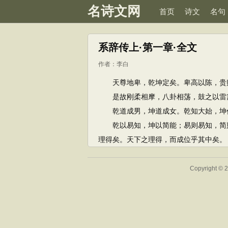
名诗文网
首页
诗文
名句
系辞传上·第一章·全文
作者：
李白
天尊地卑，乾坤定矣。卑高以陈，贵贱
是故刚柔相摩，八卦相荡，鼓之以雷霆
乾道成男，坤道成女。乾知大始，坤
乾以易知，坤以简能；易则易知，简则
理得矣。天下之理得，而成位乎其中矣。
Copyright