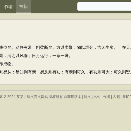
古籍
作者
位矣。动静有常，刚柔断矣。方以类聚，物以群分，吉凶生矣。 在天
，润之以风雨；日月运行，一寒一暑。
作成物。
易从；易知则有亲，易从则有功；有亲则可久，有功则可大；可久则贤
 © 2012-2024 某某古诗文言文网站 版权所有 非商用版本 |
诗文
|
名句
|
作者
|
古籍
|
粤IC