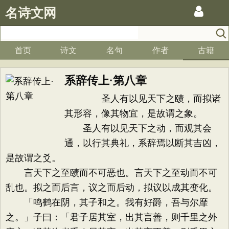
名诗文网
首页
诗文
名句
作者
古籍
系辞传上·第八章
圣人有以见天下之赜，而拟诸
其形容，像其物宜，是故谓之象。
圣人有以见天下之动，而观其会
通，以行其典礼，系辞焉以断其吉凶，
是故谓之爻。
言天下之至赜而不可恶也。言天下之至动而不可
乱也。拟之而后言，议之而后动，拟议以成其变化。
「鸣鹤在阴，其子和之。我有好爵，吾与尔靡
之。」子曰：「君子居其室，出其言善，则千里之外