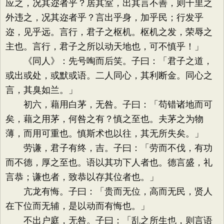
应之，况其迩者乎？居其室，出其言不善，则千里之
外违之，况其迩者乎？言出乎身，加乎民；行发乎
迩，见乎远。言行，君子之枢机。枢机之发，荣辱之
主也。言行，君子之所以动天地也，可不慎乎！」
《同人》：先号啕而后笑。子曰：「君子之道，
或出或处，或默或语。二人同心，其利断金。同心之
言，其臭如兰。」
初六，藉用白茅，无咎。子曰：「苟错诸地而可
矣，藉之用茅，何咎之有？慎之至也。夫茅之为物
薄，而用可重也。慎斯术也以往，其无所失矣。」
劳谦，君子有终，吉。子曰：「劳而不伐，有功
而不德，厚之至也。语以其功下人者也。德言盛，礼
言恭；谦也者，致恭以存其位者也。」
亢龙有悔。子曰：「贵而无位，高而无民，贤人
在下位而无辅，是以动而有悔也。」
不出户庭，无咎。子曰：「乱之所生也，则言语