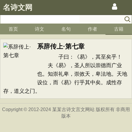
名诗文网
首页
诗文
名句
作者
古籍
系辞传上·第七章
子曰：《易》，其至矣乎！
夫《易》，圣人所以崇德而广业
也。知崇礼卑，崇效天，卑法地。天地
设位，而《易》行乎其中矣。成性存
存，道义之门。
Copyright © 2012-2024 某某古诗文言文网站 版权所有 非商用
版本