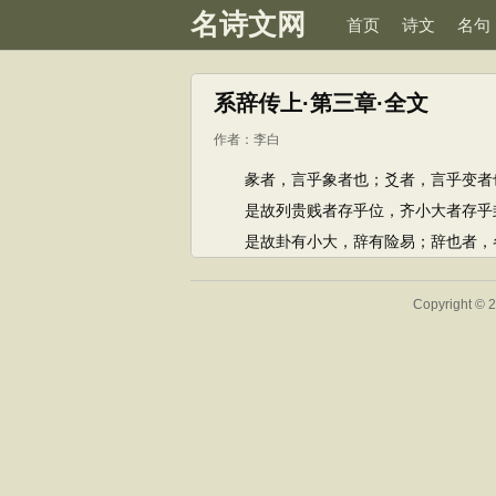
名诗文网
首页
诗文
名句
系辞传上·第三章·全文
作者：
李白
彖者，言乎象者也；爻者，言乎变者也
是故列贵贱者存乎位，齐小大者存乎卦
是故卦有小大，辞有险易；辞也者，
Copyright