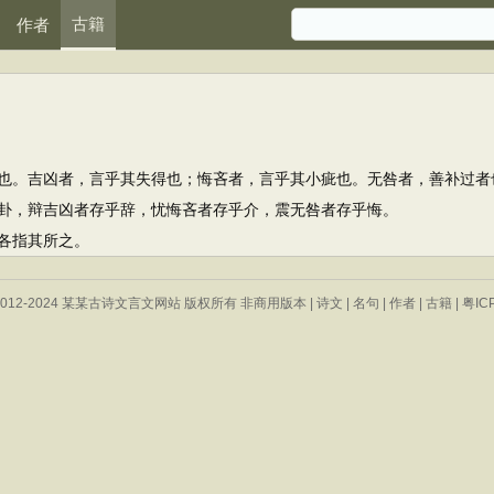
古籍
作者
。吉凶者，言乎其失得也；悔吝者，言乎其小疵也。无咎者，善补过者
，辩吉凶者存乎辞，忧悔吝者存乎介，震无咎者存乎悔。
各指其所之。
 © 2012-2024 某某古诗文言文网站 版权所有 非商用版本 |
诗文
|
名句
|
作者
|
古籍
|
粤IC