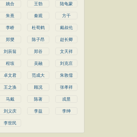
姚合
王勃
陆龟蒙
朱熹
秦观
方干
李峤
杜荀鹤
戴叔伦
郑燮
陈子昂
赵长卿
刘辰翁
郑谷
文天祥
程垓
吴融
刘克庄
卓文君
范成大
朱敦儒
王之涣
顾况
张孝祥
马戴
陈著
戎昱
刘义庆
李益
李绅
李世民