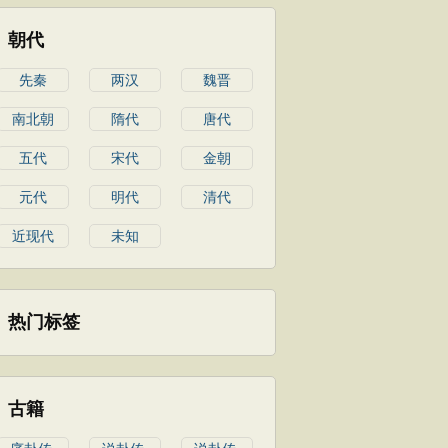
朝代
先秦
两汉
魏晋
南北朝
隋代
唐代
五代
宋代
金朝
元代
明代
清代
近现代
未知
热门标签
古籍