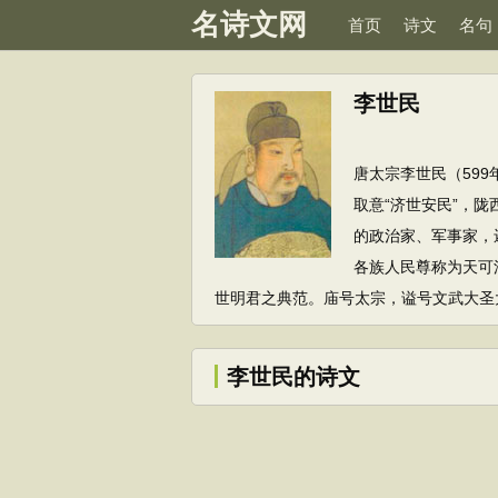
名诗文网
首页
诗文
名句
李世民
唐太宗李世民（599
取意“济世安民”，
的政治家、军事家，
各族人民尊称为天可
世明君之典范。庙号太宗，谥号文武大圣
李世民的诗文