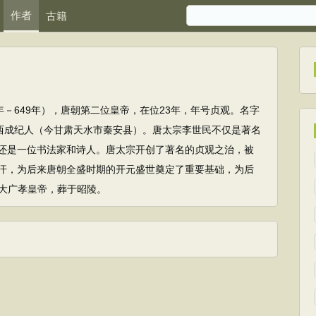
作者
古籍
年－649年），唐朝第二位皇帝，在位23年，年号贞观。名字
陇西成纪人（今甘肃天水市秦安县）。唐太宗李世民不仅是著名
还是一位书法家和诗人。唐太宗开创了著名的贞观之治，被
汗，为后来唐朝全盛时期的开元盛世奠定了重要基础，为后
大广孝皇帝，葬于昭陵。