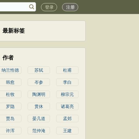
登录
注册
最新标签
作者
纳兰性德
苏轼
杜甫
韩愈
岑参
李白
杜牧
陶渊明
柳宗元
罗隐
贯休
诸葛亮
贾岛
晏几道
孟郊
许浑
范仲淹
王建