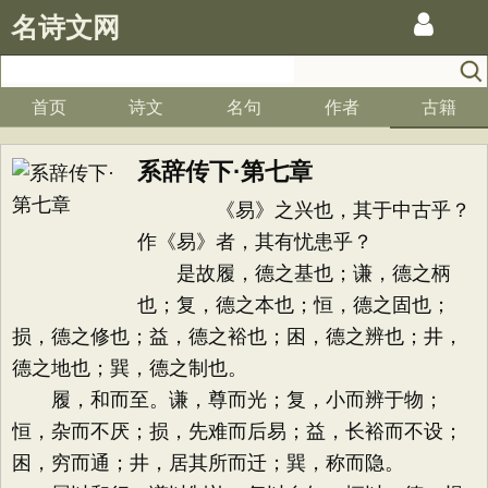
名诗文网
首页
诗文
名句
作者
古籍
系辞传下·第七章
《易》之兴也，其于中古乎？
作《易》者，其有忧患乎？
是故履，德之基也；谦，德之柄
也；复，德之本也；恒，德之固也；
损，德之修也；益，德之裕也；困，德之辨也；井，
德之地也；巽，德之制也。
履，和而至。谦，尊而光；复，小而辨于物；
恒，杂而不厌；损，先难而后易；益，长裕而不设；
困，穷而通；井，居其所而迁；巽，称而隐。