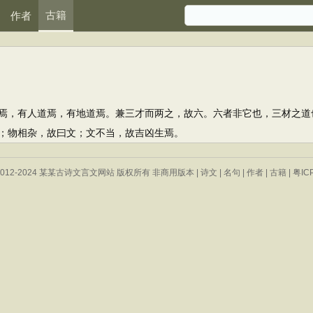
古籍
作者
，有人道焉，有地道焉。兼三才而两之，故六。六者非它也，三材之道
物相杂，故曰文；文不当，故吉凶生焉。
 © 2012-2024 某某古诗文言文网站 版权所有 非商用版本 |
诗文
|
名句
|
作者
|
古籍
|
粤IC