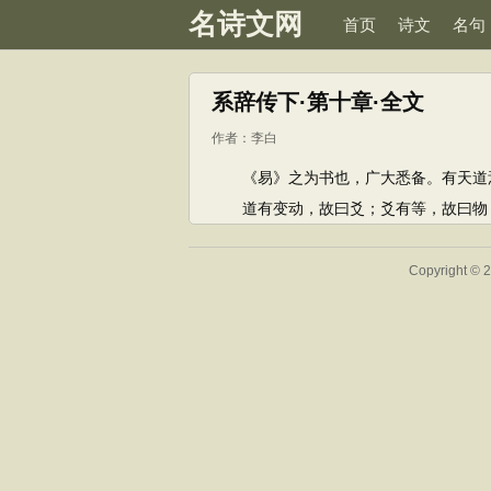
名诗文网
首页
诗文
名句
系辞传下·第十章·全文
作者：
李白
《易》之为书也，广大悉备。有天道焉
道有变动，故曰爻；爻有等，故曰物；
Copyright