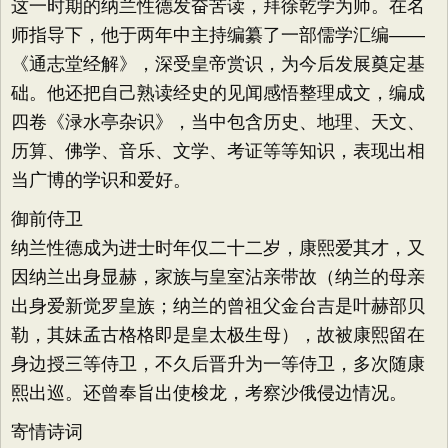
这一时期的纳兰性德发奋苦读，拜徐乾学为师。在名
师指导下，他于两年中主持编纂了一部儒学汇编——
《通志堂经解》，深受皇帝赏识，为今后发展奠定基
础。他还把自己熟读经史的见闻感悟整理成文，编成
四卷《渌水亭杂识》，当中包含历史、地理、天文、
历算、佛学、音乐、文学、考证等等知识，表现出相
当广博的学识和爱好。
御前侍卫
纳兰性德成为进士时年仅二十二岁，康熙爱其才，又
因纳兰出身显赫，家族与皇室沾亲带故（纳兰的母亲
出身爱新觉罗皇族；纳兰的曾祖父金台吉是叶赫部贝
勒，其妹孟古格格即是皇太极生母），故被康熙留在
身边授三等侍卫，不久后晋升为一等侍卫，多次随康
熙出巡。还曾奉旨出使梭龙，考察沙俄侵边情况。
寄情诗词