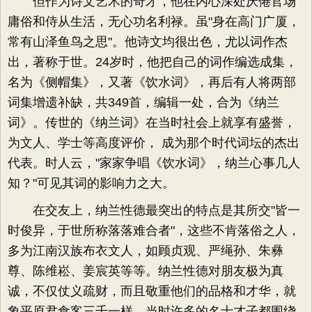
但作为诗文艺术的奇才，他在内心深处厌倦官场
庸俗和侍从生活，无心功名利禄。虽"身在高门广厦，
常有山泽鱼鸟之思"。他诗文均很出色，尤以词作杰
出，著称于世。24岁时，他把自己的词作编选成集，
名为《侧帽集》，又著《饮水词》，再后有人将两部
词集增遗补缺，共349首，编辑一处，合为《纳兰
词》。传世的《纳兰词》在当时社会上就享有盛誉，
为文人、学士等高度评价， 成为那个时代词坛的杰出
代表。时人云，"家家争唱《饮水词》，纳兰心事几人
知？"可见其词的影响力之大。
在交友上，纳兰性德最突出的特点是其所交"皆一
时俊异，于世所称落落难合者"，这些不肯落俗之人，
多为江南汉族布衣文人，如顾贞观、严绳孙、朱彝
尊、陈维崧、姜宸英等等。纳兰性德对朋友极为真
诚，不仅仗义疏财，而且敬重他们的品格和才华，就
象平原君食客三千一样，当时许多的名士才子都围绕