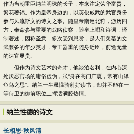
作为当朝重臣纳兰明珠的长子，本来注定荣华富贵，
繁花著锦。作为皇帝身边的，以英俊威武的武官身份
参与风流斯文的诗文之事。随皇帝南巡北狩，游历四
方，奉命参与重要的战略侦察，随皇上唱和诗词，译
制著述，因称圣意，多次受到恩赏，是人们羡慕的文
武兼备的年少英才，帝王器重的随身近臣，前途无量
的达官显贵。
但作为诗文艺术的奇才，他淡泊名利，在内心深
处厌恶官场的庸俗虚伪，虽"身在高门广厦，常有山泽
鱼鸟之思"。纳兰一生虽懂骑射好读书，却并不能在一
等侍卫的御前职位上挥洒满腔热情。
纳兰性德的诗文
长相思·秋风清