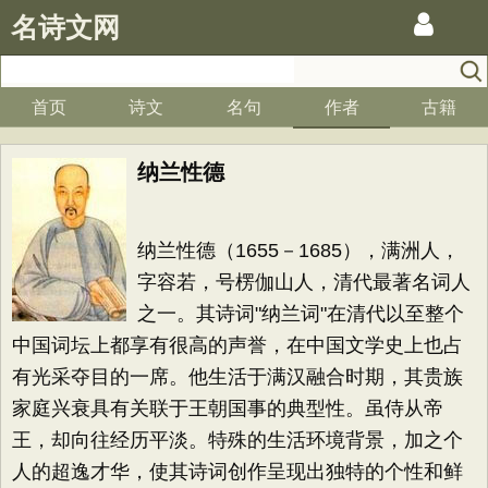
名诗文网
首页
诗文
名句
作者
古籍
纳兰性德
纳兰性德（1655－1685），满洲人，
字容若，号楞伽山人，清代最著名词人
之一。其诗词"纳兰词"在清代以至整个
中国词坛上都享有很高的声誉，在中国文学史上也占
有光采夺目的一席。他生活于满汉融合时期，其贵族
家庭兴衰具有关联于王朝国事的典型性。虽侍从帝
王，却向往经历平淡。特殊的生活环境背景，加之个
人的超逸才华，使其诗词创作呈现出独特的个性和鲜