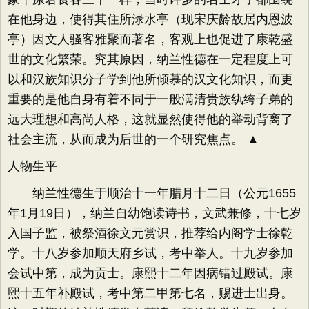
在他身边，使得其住所渌水亭（现宋庆龄故居内恩波
亭）因文人骚客雅聚而著名，客观上也促进了康乾盛
世的文化繁荣。究其原因，纳兰性德在一定程度上可
以和汉族知识分子学到他所倾慕的汉文化知识，而更
重要的是他自身有着不同于一般满清贵族纨绔子弟的
远大理想和高尚人格，这就显然使得他的举动背离了
社会主流，从而成为后世的一个研究焦点。 ▲
人物生平
纳兰性德生于顺治十一年腊月十二日（公元1655
年1月19日），纳兰自幼饱读诗书，文武兼修，十七岁
入国子监，被祭酒徐文元赏识，推荐给内阁学士徐乾
学。十八岁参加顺天府乡试，考中举人。十九岁参加
会试中第，成为贡士。康熙十二年因病错过殿试。康
熙十五年补殿试，考中第二甲第七名，赐进士出身。