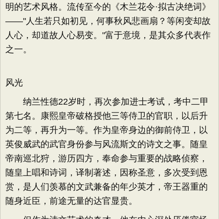
明的艺术风格。流传至今的《木兰花令·拟古决绝词》
——"人生若只如初见，何事秋风悲画扇？等闲变却故
人心，却道故人心易变。"富于意境，是其众多代表作
之一。
风光
纳兰性德22岁时，再次参加进士考试，考中二甲
第七名。康熙皇帝破格授他三等侍卫的官职，以后升
为二等，再升为一等。作为皇帝身边的御前侍卫，以
英俊威武的武官身份参与风流斯文的诗文之事。随皇
帝南巡北狩，游历四方，奉命参与重要的战略侦察，
随皇上唱和诗词，译制著述，因称圣意，多次受到恩
赏，是人们羡慕的文武兼备的年少英才，帝王器重的
随身近臣，前途无量的达官显贵。