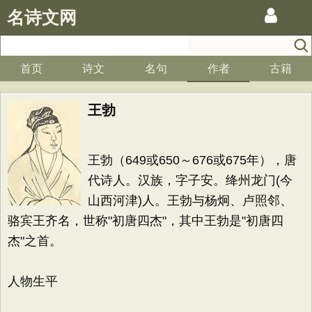
名诗文网
首页
诗文
名句
作者
古籍
王勃
王勃（649或650～676或675年），唐
代诗人。汉族，字子安。绛州龙门(今
山西河津)人。王勃与杨炯、卢照邻、
骆宾王齐名，世称"初唐四杰"，其中王勃是"初唐四
杰"之首。
人物生平