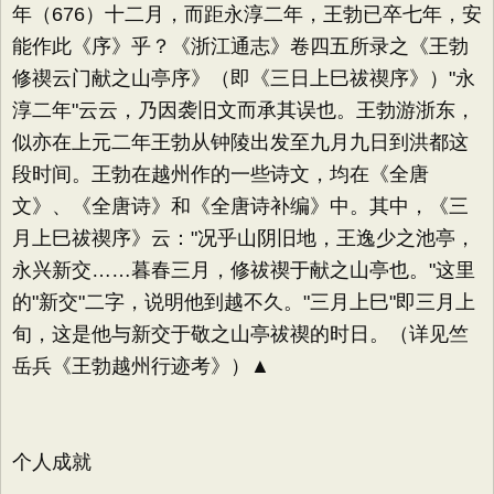
年（676）十二月，而距永淳二年，王勃已卒七年，安
能作此《序》乎？《浙江通志》卷四五所录之《王勃
修禊云门献之山亭序》（即《三日上巳祓禊序》）"永
淳二年"云云，乃因袭旧文而承其误也。王勃游浙东，
似亦在上元二年王勃从钟陵出发至九月九日到洪都这
段时间。王勃在越州作的一些诗文，均在《全唐
文》、《全唐诗》和《全唐诗补编》中。其中，《三
月上巳祓禊序》云："况乎山阴旧地，王逸少之池亭，
永兴新交……暮春三月，修祓禊于献之山亭也。"这里
的"新交"二字，说明他到越不久。"三月上巳"即三月上
旬，这是他与新交于敬之山亭祓禊的时日。（详见竺
岳兵《王勃越州行迹考》）▲
个人成就