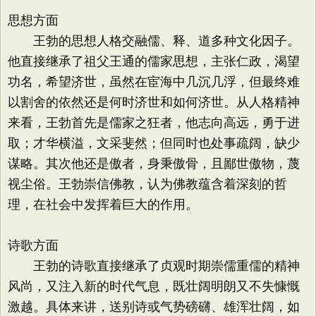
思想方面
王勃的思想人格交融儒、释、道多种文化因子。
他直接继承了祖父王通的儒家思想，主张仁政，渴望
功名，希望济世，虽然在宦海中几沉几浮，但最终难
以割舍的依然还是何时济世和如何济世。从人格精神
来看，王勃首先是儒家之狂者，他志向高远，勇于进
取；才华横溢，文采斐然；但同时也处事疏阔，缺少
谋略。其次他还是傲者，身秉傲骨，且鄙世傲物，蔑
视尘俗。王勃崇信佛教，认为佛教蕴含着深刻的哲
理，在社会中发挥着巨大的作用。
诗歌方面
王勃的诗歌直接继承了贞观时期崇儒重儒的精神
风尚，又注入新的时代气息，既壮阔明朗又不失慷慨
激越。具体来讲，送别诗或气势磅礴、雄浑壮阔，如