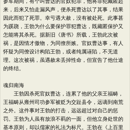
参军期间，有个叫曹达的官奴犯罪，他将罪犯藏匿起
来，后来又怕走漏风声，便杀死曹达以了其事，结果
因此而犯了死罪。幸亏遇大赦，没有被处死。此事甚
为蹊跷，王勃为什么要保护罪犯曹达，既藏匿保护又
怎能将其杀死。据新旧《唐书》所载，王勃此次被
祸，是因情才傲物，为同僚所嫉。官奴曹达事，有人
怀疑为同僚设计构陷王勃，或者纯属诬陷，不无道
理。这次被祸，虽遇赦未丢掉性命，但宣告了他仕途
的终结。
魂归南海
王勃因杀死官奴曹达，连累了他的父亲王福畴，
王福畴从雍州司功参军被贬为交趾县令，远谪到南荒
之外。这件事对王勃的打击，远远超过对自己的惩
罚。王勃为人虽有放浪不羁的一面，但他立身处世的
基本原则，却以儒家的礼法为标尺。王勃在《上百里