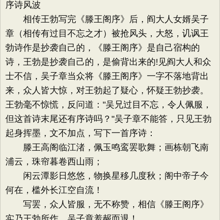
序诗风波
相传王勃写完《滕王阁序》后，阎大人女婿吴子
章（相传有过目不忘之才）被抢风头，大怒，讥讽王
勃诗作是抄袭自己的，《滕王阁序》是自己宿构的
诗，王勃是抄袭自己的，是偷背出来的!见阎大人和众
士不信，吴子章当众将《滕王阁序》一字不落地背出
来，众人皆大惊，对王勃起了疑心，怀疑王勃抄袭。
王勃毫不惊慌，反问道："吴兄过目不忘，令人佩服，
但这首诗末尾还有序诗吗？"吴子章不能答，只见王勃
起身挥墨，文不加点，写下一首序诗：
滕王高阁临江渚，佩玉鸣鸾罢歌舞；画栋朝飞南
浦云，珠帘暮卷西山雨；
闲云潭影日悠悠，物换星移几度秋；阁中帝子今
何在，槛外长江空自流！
写罢，众人皆服，无不称赞，相信《滕王阁序》
实乃王勃所作。吴子章羞赧而退！