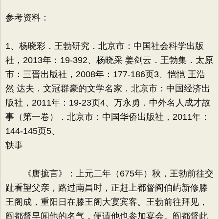
参考资料：
1、杨晓彩．王勃研究．北京市：中国社会科学出版
社，2013年：19-392、杨晓采 姜剑云．王勃集．太原
市：三晋出版社，2008年：177-186页3、恺恺 王浩
然 达夫．文冠群豪的文学名家．北京市：中国经济出
版社，2011年：19-23页4、万永勇．中外名人成才故
事（第一卷）．北京市：中国华侨出版社，2011年：
144-145页5、
轶事
《唐摭言》：上元二年（675年）秋，王勃前往交
趾看望父亲，路过南昌时，正赶上都督阎伯屿新修滕
王阁成，重阳日在滕王阁大宴宾客。王勃前往拜见，
阎都督早闻他的名气，便请他也参加宴会。阎都督此