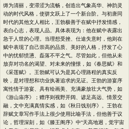
缛为清丽，变滞涩为流畅，创造出气象高华、神韵灵
动的时代风格，使骈文跃上了一个新台阶。与初唐同
时代的其他文人相比，王勃极善于在赋中抒发情感，
表白心志，表现人品。具体表现为：他在赋中表露出
急于人世的心理。当理想受挫、仕途失意时，他则在
赋中表现了自己崇高的品质、美好的人格，抒发了心
中的忧郁愤懑、磊落不平之气。尽管如此，但他从未
放弃对功名的渴望、对未来的憧憬，如《春思赋》和
《采莲赋》。王勃赋可认为是其心理路程的真实反
映，是对理想和功业执著追求的见证。王勃的游宴序
寓性情于游宴、具有绘画美、充满豪放壮大气势，如
《游山庙序》；赠序则视野开阔、谚足高远、情景交
融，文中充满真情实感，如《秋日饯别序》。王勃在
辞赋文章写作手法上很少使用比喻手法，但他善于议
论，哲理深刻，如《滕王阁序》中"天高地迥，觉宇宙