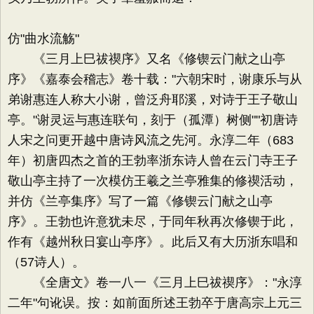
仿"曲水流觞"
《三月上巳祓禊序》又名《修锲云门献之山亭
序》《嘉泰会稽志》卷十载："六朝宋时，谢康乐与从
弟谢惠连人称大小谢，曾泛舟耶溪，对诗于王子敬山
亭。"谢灵运与惠连联句，刻于（孤潭）树侧""初唐诗
人宋之问更开越中唐诗风流之先河。永淳二年（683
年）初唐四杰之首的王勃率浙东诗人曾在云门寺王子
敬山亭主持了一次模仿王羲之兰亭雅集的修禊活动，
并仿《兰亭集序》写了一篇《修锲云门献之山亭
序》。王勃也许意犹未尽，于同年秋再次修锲于此，
作有《越州秋日宴山亭序》。此后又有大历浙东唱和
（57诗人）。
《全唐文》卷一八一《三月上巳祓禊序》："永淳
二年"句讹误。按：如前面所述王勃卒于唐高宗上元三