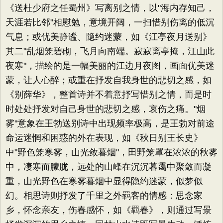
《送杜少府之任蜀州》写离别之情，以"海内存知己，
天涯若比邻"相慰勉，意境开阔，一扫惜别伤离的低沉
气息；或优美静谧、隐约迷蒙，如《江亭夜月送别》
其二"乱烟笼碧砌，飞月向南端。寂寂离亭掩，江山此
夜寒"，描绘的是一幅美丽的江边月夜图，画面优美迷
蒙，让人心醉；或重在抒发自我身世的悲切之感，如
《别薛华》，整首诗并不着意抒写惜别之情，而是时
时处处抒发对自己身世的悲切之感，哀伤之痛。"烟
雾"意象在王勃送别诗中出现频率极高，是王勃对前途
命运迷惘和困惑的外在表现，如《秋日别王长史》
中"野色笼寒雾，山光敛暮烟"，田野笼罩在浓浓的秋雾
中，凄寒而朦胧，远处的山峰在沉沉暮霭中聚敛而凝
重，山光野色在寒雾暮烟中显得隐约迷蒙，似梦似
幻。相思诗则抒发了千里之外羁客的情感：思念家
乡，怀念亲友，伤春感怀，如《羁春》，则通过写景