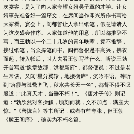
次宴客，是为了向大家夸耀女婿吴子章的才学。让女
婿事先准备好一篇序文，在席间当作即兴所作书写给
大家看。宴会上，阎都督让人拿出纸笔，假意请诸人
为这次盛会作序。大家知道他的用意，所以都推辞不
写，而王勃以一个二十几岁的青年晚辈，竟不推辞，
接过纸笔，当众挥笔而书。阎都督很是不高兴，拂衣
而起，转入帐后，叫人去看王勃写些什么。听说王勃
开首写道"豫章故郡，洪都新府"，都督便说：不过是老
生常谈。又闻"星分翼轸，地接衡庐"，沉吟不语。等听
到"落霞与孤鹜齐飞，秋水共长天一色"，都督不得不叹
服道："此真天才，当垂不朽！"。《唐才子传》则记
道："勃欣然对客操觚，顷刻而就，文不加点，满座大
惊。"《唐摭言》等书所记，或者有些夸张，但王勃
《滕王阁序》，确实为不朽名篇。