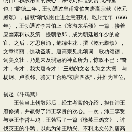
明自己积极用世的决心，深得刘祥道赞赏"此神童
也！"麟德二年，王勃通过皇甫常伯向唐高宗献《乾元
殿颂》，借献"颂"以图仕进之意甚明。乾封元年（666
年），王勃通过李常伯上《宸游东岳颂》一篇，接着
应幽素科试及第，授朝散郎，成为朝廷最年少的命
官。之后，才思泉涌，笔端生花，撰《乾元殿颂》，
文章绮丽，惊动圣听。唐高宗见此颂词，歌功颂德，
词美义壮，乃是未及弱冠的神童所为，惊叹不已："奇
才，奇才，我大唐奇才！"王勃的文名也为之大振，与
杨炯、卢照邻、骆宾王合称"初唐四杰"，并推为首位。
祸起《斗鸡赋》
王勃当上朝散郎后，经主考官的介绍，担任沛王
府修撰，并赢得了沛王李贤的欢心。一次，沛王李贤
与英王李哲斗鸡，王勃写了一篇《檄英王鸡文》，讨
伐英王的斗鸡，以此为沛王助兴。不料此文传到唐高