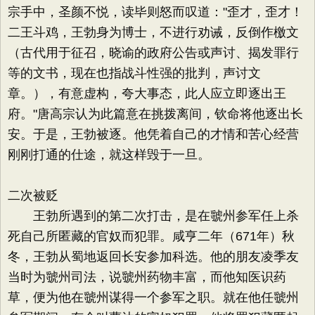
宗手中，圣颜不悦，读毕则怒而叹道："歪才，歪才！
二王斗鸡，王勃身为博士，不进行劝诫，反倒作檄文
（古代用于征召，晓谕的政府公告或声讨、揭发罪行
等的文书，现在也指战斗性强的批判，声讨文
章。），有意虚构，夸大事态，此人应立即逐出王
府。"唐高宗认为此篇意在挑拨离间，钦命将他逐出长
安。于是，王勃被逐。他凭着自己的才情和苦心经营
刚刚打通的仕途，就这样毁于一旦。
二次被贬
王勃所遇到的第二次打击，是在虢州参军任上杀
死自己所匿藏的官奴而犯罪。咸亨二年（671年）秋
冬，王勃从蜀地返回长安参加科选。他的朋友凌季友
当时为虢州司法，说虢州药物丰富，而他知医识药
草，便为他在虢州谋得一个参军之职。就在他任虢州