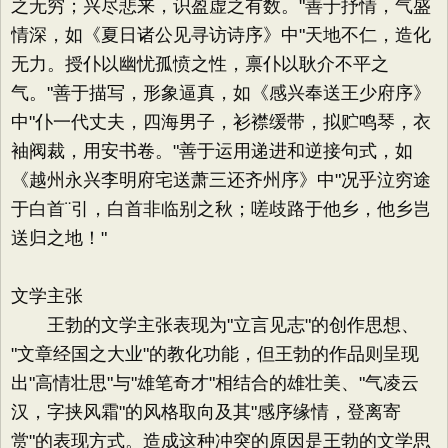
之无穷；兴尽悲来，识盈虚之有数。"善于抒情，气盛
情深，如《夏日诸公见寻访诗序》中"天地不仁，造化
无力。授仆以幽忧孤愤之性，禀仆以耿介不平之
气。"善于描写，形象逼真，如《感兴奉送王少府序》
中"仆一代丈夫，四海男子，衫襟缓带，拟贮鸣琴，衣
袖阀裁，用安书卷。"善于运用递进和逆接句式，如
《越州永兴李明府宅送萧三还齐州序》中"况乎泣穷途
于白首¨引，白首非临别之秋；嗟歧路于他乡，他乡岂
送归之地！"
文学主张
王勃的文学主张表现为"立言见志"的创作思想、
"文章经国之大业"的教化功能，但王勃的作品则呈现
出"高情壮思"与"雄笔奇才"相结合的雄壮美、"气凌云
汉，字挟风霜"的风格取向及其"感序缘情，登离寄
赏"的表现方式。造成这种冲突的原因是王勃的文学思