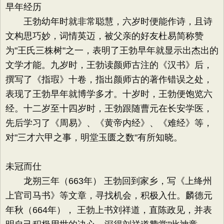
早年经历
王勃幼年时就非常聪慧，六岁时便能作诗，且诗
文构思巧妙，词情英迈，被父亲的好友杜易简称赞
为"王氏三株树"之一，表明了王勃早年就显示出杰出的
文学才能。九岁时，王勃读颜师古注的《汉书》后，
撰写了《指瑕》十卷，指出颜师古的著作错误之处，
表现了王勃早年就博学多才。十岁时，王勃便饱览六
经。十二岁至十四岁时，王勃跟随曹元在长安学医，
先后学习了《周易》、《黄帝内经》、《难经》等，
对"三才六甲之事，明堂玉匮之数"有所知晓。
未冠而仕
龙朔三年（663年） 王勃回到家乡，写《上绛州
上官司马书》等文章，寻找机会，积极入仕。麟德元
年秋（664年）， 王勃上书刘祥道，直陈政见，并表