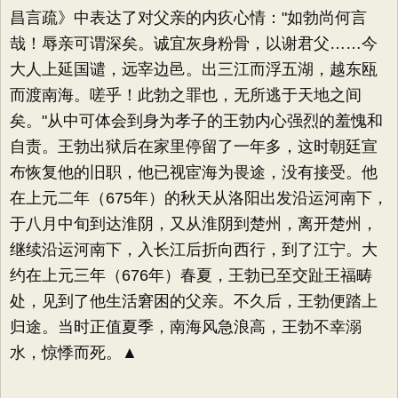
昌言疏》中表达了对父亲的内疚心情："如勃尚何言
哉！辱亲可谓深矣。诚宜灰身粉骨，以谢君父……今
大人上延国谴，远宰边邑。出三江而浮五湖，越东瓯
而渡南海。嗟乎！此勃之罪也，无所逃于天地之间
矣。"从中可体会到身为孝子的王勃内心强烈的羞愧和
自责。王勃出狱后在家里停留了一年多，这时朝廷宣
布恢复他的旧职，他已视宦海为畏途，没有接受。他
在上元二年（675年）的秋天从洛阳出发沿运河南下，
于八月中旬到达淮阴，又从淮阴到楚州，离开楚州，
继续沿运河南下，入长江后折向西行，到了江宁。大
约在上元三年（676年）春夏，王勃已至交趾王福畴
处，见到了他生活窘困的父亲。不久后，王勃便踏上
归途。当时正值夏季，南海风急浪高，王勃不幸溺
水，惊悸而死。▲