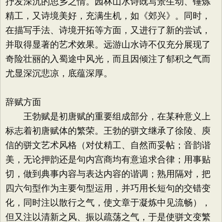
抒发深沉的思乡之情。园林山水诗既写景生动、锤炼
精工，又诗境美好，充满生机，如《郊兴》。同时，
在描写手法、诗境开拓等方面，又进行了新的尝试，
并取得显著的艺术效果。远游山水诗不仅充分展现了
奇险壮丽的入蜀途中风光，而且因倾注了郁积之气而
尤显深沉悲凉，底蕴深厚。
辞赋方面
王勃赋是初唐赋的重要组成部分，在某种意义上
标志着初唐赋体的繁荣。王勃的骈文继承了徐陵、庾
信的骈文艺术风格（对仗精工、自然而妥帖；音韵谐
美，无论押韵还是句内宫商均有意追求合律；用事贴
切，做到典事内容与表达内容的谐调；熟用隔对，把
四六句型作为主要句型运用，并巧用长短句的交错变
化，同时注以散行之气，使文章于凝炼中见流畅），
但又注以清新之风、振以疏荡之气，于是使骈文变繁